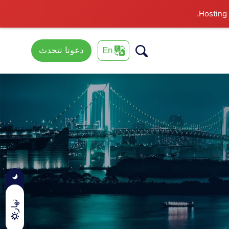
En
دعونا نتحدث
نهار