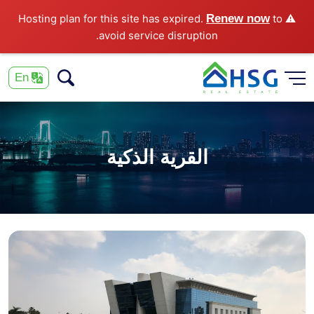
Renew now
to
⚠️ Hosting plan for this site has expired.
avoid service disruption.
En
القرية الذكية