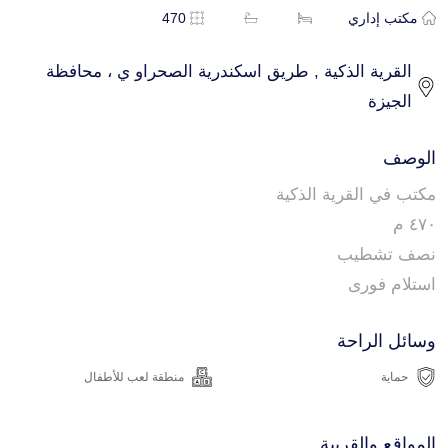
مكتب إداري
470
القرية الذكية , طريق اسكندرية الصحراو ي ، محافظة
الجيزة
الوصف
مكتب في القرية الذكية
٤٧٠ م
نصف تشطيب
استلام فورى
وسائل الراحة
حماية
منطقة لعب للأطفال
المواقع والقريبة