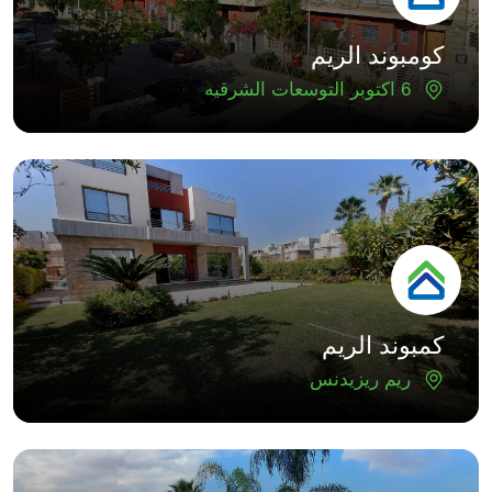
كومبوند الريم
6 اكتوبر التوسعات الشرقيه
كمبوند الريم
ريم ريزيدنس