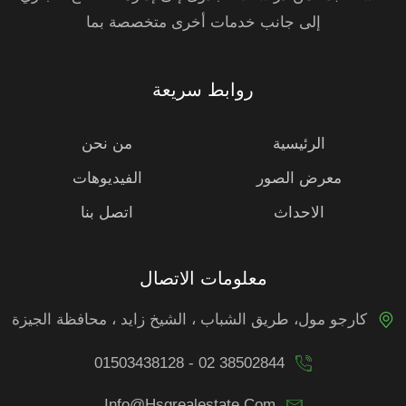
إلى جانب خدمات أخرى متخصصة بما
روابط سريعة
الرئيسية
من نحن
معرض الصور
الفيديوهات
الاحداث
اتصل بنا
معلومات الاتصال
كارجو مول، طريق الشباب ، الشيخ زايد ، محافظة الجيزة
01503438128 - 02 38502844
Info@hsgrealestate.com