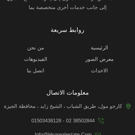
إلى جانب خدمات أخرى متخصصة بما
روابط سريعة
الرئيسية
من نحن
معرض الصور
الفيديوهات
الاحداث
اتصل بنا
معلومات الاتصال
كارجو مول، طريق الشباب ، الشيخ زايد ، محافظة الجيزة
01503438128 - 02 38502844
Info@hsgrealestate.com