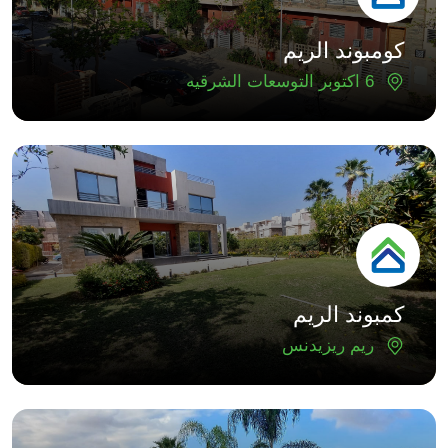
كومبوند الريم
6 اكتوبر التوسعات الشرقيه
كمبوند الريم
ريم ريزيدنس